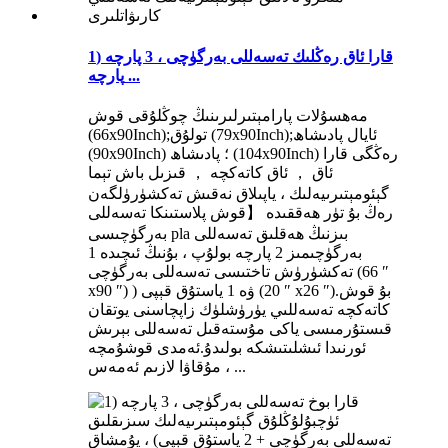
قارا ئاق رەڭلىك تەسەللى بەرگۈچى ، 3 پارچە (1
پارچە ...
مەھسۇلات پارامېتىرلىرىنىڭ چوڭلۇقى قوش
(66x90Inch);تولۇق (79x90Inch);ئايال پادىشاھ
(90x90Inch) ؛ پادىشاھ (104x90Inch) رەڭگى قارا
ئاق ， ئاق كاتەكچە ， قىزىل باش تېما
گېئومېتىرىيەلىك ، ياپىلاق نەقىش تەكشۈرۈلگەن
رەڭ بۇ تۈر ھەققىدە 【قوش پلاستىنكا تەسەللى
بەرگۈچىسى pla بىزنىڭ ھەقلىق تەسەللى
بەرگۈچىمىز 2 پارچە بولۇپ ، بۇنىڭ ئىچىدە 1
تەكشۈرۈش تاختىسى تەسەللى بەرگۈچى (66 ″
x90 ″) ) ۋە 1 ياستۇق قېپى (20 ″ x26 ″).بۇ قوش
كاتەكچە تەسەللىي يۈرۈشلۈك زاپچاسنى يوتقان
قىستۇرمىسى ياكى مۇستەقىل تەسەللى بېرىش
ئورنىدا ئىشلىتىشكە بولىدۇ.ئەمدى قوشۇمچە
مۇقاۋا لازىم ئەمەس ، ...