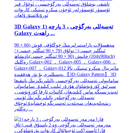
3D Galaxy تەسەللى بەرگۈچى ، 3 پارچە (1
Galaxy راھەت ...
مەھسۇلات پارامېتىرلىرىنىڭ چوڭلۇقى قوش (66 × 90
ئىنگلىز چىسى) ؛ تولۇق (79 × 90 ئىنگلىز چىسى) ؛
خانىش (90 × 90 ئىنگلىز چىسى)پادىشاھ (104x90Inch)
رەڭلىك Galaxy-002 ， Galaxy-005 ， Galaxy-006 ，
Galaxy-007 ， Galaxy-012 ماتېرىيال مىكرو تىپتىكى تالا
پەسىللىرى بۇ تۈر ھەققىدە 【3D Galaxy Pattern】 3D
سامانيولى تەسەللى بەرگۈچىسى بالىلىرىڭىزنىڭ ياتىقىغا
سىرلىق كۆرۈنۈشلۈك ھۇزۇر ئېلىپ كېلىدۇ. .سامانيولى
ئەندىزىسىگە ماس كېلىدىغان كائىنات ئارقا كۆرۈنۈشى ،
تەسەللى بەرگۈچىلەر بالىلىرىڭىزنىڭ ئۆيىنى
زىننەتلەيدىغان سەنئەت ئەسىرىگە ئوخشايدۇ.ئوچۇق
رەڭلەر ...