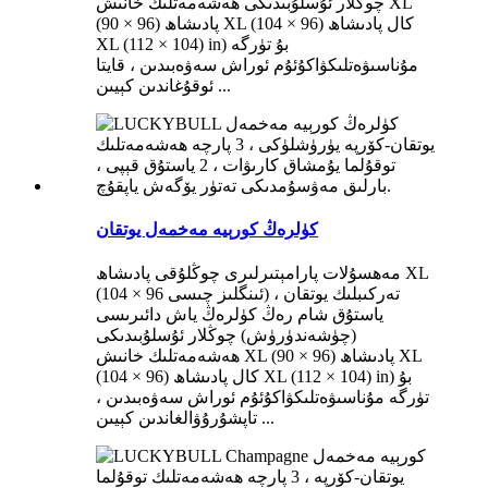
چوڭلار ئۇسلۇبىدىكى ھەشەمەتلىك خانىش XL
(90 × 96) پادىشاھ XL (104 × 96) كال پادىشاھ
XL (112 × 104) in) بۇ تۈرگە
مۇناسىۋەتلىكۋاكۇئۇم ئوراش سەۋەبىدىن ، قايتا
ئوقۇغاندىن كېيىن ...
كۈلرەڭ كورېيە مەخمەل يوتقان
مەھسۇلات پارامېتىرلىرى چوڭلۇقى پادىشاھ XL
(104 × 96 ئىنگلىز چىسى) تەركىبلىك يوتقان ،
ياستۇق شام رەڭ كۈلرەڭ ياش دائىرىسى
(چۈشەندۈرۈش) چوڭلار ئۇسلۇبىدىكى
ھەشەمەتلىك خانىش XL (90 × 96) پادىشاھ XL
(104 × 96) كال پادىشاھ XL (112 × 104) in) بۇ
تۈرگە مۇناسىۋەتلىكۋاكۇئۇم ئوراش سەۋەبىدىن ،
تاپشۇرۇۋالغاندىن كېيىن ...