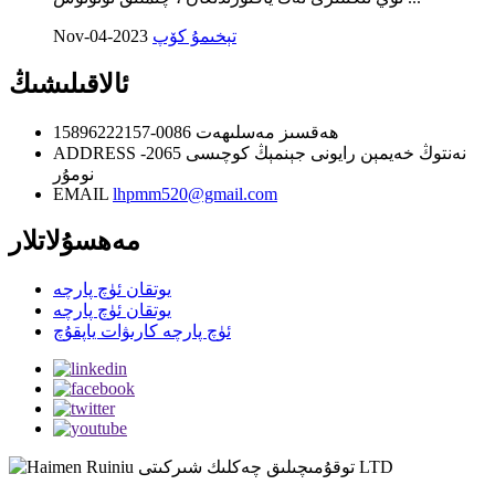
تېخىمۇ كۆپ
Nov-04-2023
ئالاقىلىشىڭ
ھەقسىز مەسلىھەت
0086-15896222157
نەنتوڭ خەيمېن رايونى جېنمېڭ كوچىسى 2065-
ADDRESS
نومۇر
EMAIL
lhpmm520@gmail.com
مەھسۇلاتلار
يوتقان ئۈچ پارچە
يوتقان ئۈچ پارچە
ئۈچ پارچە كارىۋات ياپقۇچ