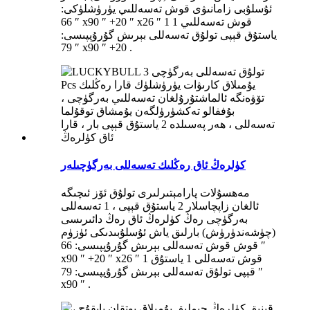
ئۇسلۇبى زامانىۋى قوش تەسەللىي يۈرۈشلۈكى:
66 ″ x90 ″ +20 ″ x26 ″ 1 قوش تەسەللىي 1
ياستۇق قېپى تولۇق تەسەللى بېرىش گۇرۇپپىسى:
79 ″ x90 ″ +20 .
كۈلرەڭ ئاق رەڭلىك تەسەللى بەرگۈچىلەر
مەھسۇلات پارامېتىرلىرى تولۇق ئۆز ئىچىگە
ئالغان زاپچاسلار 2 ياستۇق قېپى ، 1 تەسەللى
بەرگۈچى رەڭ كۈلرەڭ ئاق رەڭ دائىرىسى
(چۈشەندۈرۈش) بارلىق ياش ئۇسلۇبىدىكى ئۈزۈم
قوش قوش تەسەللى بېرىش گۇرۇپپىسى: 66 ″
x90 ″ +20 ″ x26 ″ 1 قوش تەسەللى 1 ياستۇق
قېپى تولۇق تەسەللى بېرىش گۇرۇپپىسى: 79 ″
x90 ″ .