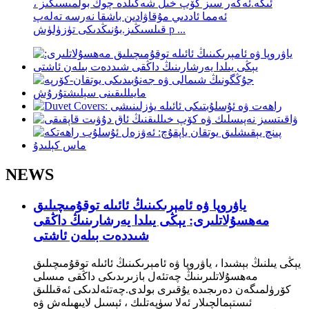
ئىگە.ئەگەر سىز كۆپ خىل شەكىلدە چوڭ بولمىسىڭىز ،
ئەمما ئاددىي مۇقاۋادىن باشقا نەرسە تەلەپ
قىلسىڭىز.بۇنىڭدىكى تۈزۈلۈش p ...
NEWS
ياۋروپا ۋە ئامېرىكىنىڭ ئائىلە توقۇمىچىلىق
مەھسۇلاتلىرى: يېڭى يىلدا يەرشارىنىڭ داڭقى
شىددەت بىلەن ئاشتى
يېڭى يىلنىڭ بېشىدا ، ياۋروپا ۋە ئامېرىكىنىڭ ئائىلە توقۇمىچىلىق
مەھسۇلاتلىرىنىڭ چەتئەل بازىرىدىكى داڭقى مىسلى
كۆرۈلمىگەن دەرىجىدە يۇقىرى بولدى.چەتئەلدىكى ئەقىللىق
ئىستېمالچىلار ئەلا سۈپەتلىك ، ئېسىل لايىھىلەش ۋە