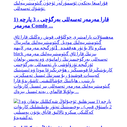
قارا مەرمەر تەسەللى بەرگۈچى ، 3 پارچە (1
مەرمەر Comfo ...
مەھسۇلات پارامېتىرى چوڭلۇقى قوش رەڭلىك قارا ئاق
گېئومېتىرىيەلىك مودېل گېئومېتىرىيەلىك ماتېرىيال
مىكرو تالا بۇ تۈر ھەققىدە 【ئۆزگىچە مەرمەر لايىھە
black بىزنىڭ قارا ئاق گېئومېتىرىيەلىك مەرمەر
تەسەللى بەرگۈچىمىزنىڭ زامانىۋى ۋە نەپىس بولغان
ئۆزگىچە تۈزۈلۈشى بار.تەسەللى بەرگۈچىنى
كارىۋىتىڭىزغا قويسىڭىز ، ھۇجرىڭىزغا مودا ۋە ئېستېتىك
كەيپىيات قوشىدۇ ، بۇ سىزنىڭ ئېسىل تەمىڭىزنى
يارىتىپ ، ھاياتنىڭ خۇشاللىقىنى ئاشۇرىدۇ.قارا
گېئومېتىرىيەلىك مەرمەر تەسەللى بىر ئېسىل كارىۋات
بولۇپلا قالماي ، يەنە ئېسىل بېزەك ...