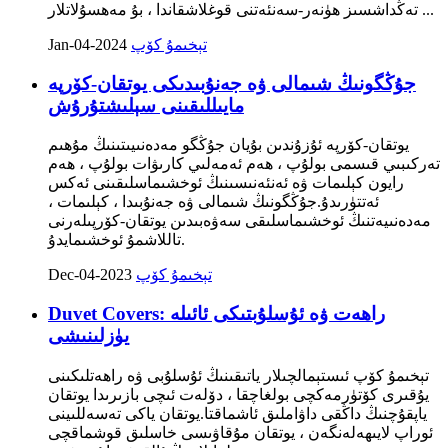
تەڭداشسىز ھۈنەر-سەنئەتنى قوغلاشقاندا ، بۇ مەھسۇلاتلار ...
تېخىمۇ كۆپ
Jan-04-2024
جۇڭگونىڭ شىمالى ۋە جەنۇبىدىكى يوتقان-كۆرپە
مايىللىقىنى سېلىشتۇرۇش
يوتقان-كۆرپە ئۇزۇندىن بۇيان جۇڭگو مەدەنىيىتىنىڭ مۇھىم
تەركىبىي قىسمى بولۇپ ، ھەم ئەمەلىي كارىۋات بولۇپ ، ھەم
رايون كېلىمات ۋە ئەنئەنىسىنىڭ ئوخشىماسلىقىنى ئەكس
ئەتتۈرىدۇ.جۇڭگونىڭ شىمالى ۋە جەنۇبىدا ، كېلىمات ،
مەدەنىيەتنىڭ ئوخشىماسلىقى سەۋەبىدىن يوتقان-كۆرپىلەرنى
تاللاشمۇ ئوخشىمايدۇ.
تېخىمۇ كۆپ
Dec-04-2023
Duvet Covers: راھەت ۋە ئۇسلۇبتىكى ئائىلە
يۈزلىنىشى
تېخىمۇ كۆپ ئىستېمالچىلار ياتىقىنىڭ ئۇسلۇبى ۋە راھەتلىكىنى
يۇقىرى كۆتۈرمەكچى بولغاچقا ، دۆلەت ئىچى بازىرىدا يوتقان
ياپقۇچنىڭ داڭقى داۋاملىق ئاشماقتا.يوتقان ياكى تەسەللىينى
ئوراپ لايىھەلەنگەن ، يوتقان مۇقاۋىسى خاسلىق قوشماقچى