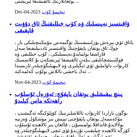
بولغانلارنىڭ ئالقىشىغا ئېرىشتى ...
تېخىمۇ كۆپ
Dec-04-2023
ۋاقىتسىز نەپىسلىك ۋە كۆپ خىللىقنىڭ ئاق دۇۋىت
قاپقىقى
ياتاق ئۆي بېزەش يۈزلىنىشىنىڭ تۈگىمەس مۇمكىنچىلىكى بار ،
چوڭ ئاق يوتقان ياپقۇچنىڭ ۋاقىتسىز ئاددىيلىقىغا سەل
قاراشقا بولمايدۇ.نەپىسلىكى ، كۆپ خىللىقى ۋە
قوللىنىشچانلىقى بىلەن ئالقىشقا ئېرىشكەن بۇ كلاسسىك
كارىۋات داۋاملىق ئۆي ئىگىلىرى ۋە لايىھىلىگۈچىلەر ئارىسىدا
ئەڭ ياخشى تاللاش بولۇپ كەلمەكتە ...
تېخىمۇ كۆپ
Nov-04-2023
پىنچ يېقىشلىق يوتقان ياپقۇچ: ئەۋزەل ئۇسلۇب
راھەتكە ماس كېلىدۇ
بۈگۈن بازاردا كارىۋات تاللاشلىرىنىڭ كۆپلۈكىگە ئەگىشىپ ،
مۇكەممەل يوتقان ياپقۇچنى تېپىش بىر مۈشكۈل ۋەزىپە
بولالايدۇ.قانداقلا بولمىسۇن ، قالغان بىر ئالاھىدە ئۇسلۇب
كۆزگە ئالاھىدە چېلىقىپ تۇرىدۇ.ئۆي ئىچى لايىھىلىگۈچىلەر ۋە
ئۆي ئىگىلىرى ئەڭ ياقتۇرىدىغان ، چىملىق ئۆتۈنۈش ...