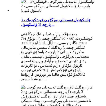
ۋاسكېتبول تەسەللى بەرگۈچى قوشكېزەك ، 3
پارچە (1 ۋاسكېتبول ...
مەھسۇلات پارامېتىرلىرىنىڭ چوڭلۇقى
قوشكېزەك (66 × 90 ئىنگلىز چىسى) ؛ تولۇق (79
× 90 ئىنگلىز چىسى) ؛ ئايال پادىشاھ (90 × 90
ئىنگلىز چىسى) رەڭلىك ئاپېلسىن ماتېرىيالى
مىكرو تالا سانى 2 پارچە 2 ياستۇق قېپى.بۇ
تەسەللى بەرگۈچى ۋاسكېتبول تېمىسى بىلەن
ياتاق ئۆيىنى تېخىمۇ چىرايلىق بېزەيدۇ.ئەمدى
ئارتۇق مۇقاۋا لازىم ئەمەس ، بۇ كارىۋات
ياپقۇچنى ئۆزگەرتىش ۋاقتىڭىزنى تېجەپ
قالالايدۇ.قۇلايلىق ھالدا بىر يۈرۈش كارىۋاتقا
ئېرىشەلەيسىز ...