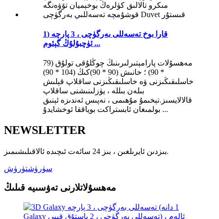
قارا بوخ تەسەللى بەرگۈچى ، 3 پارچە (1
ئۈچبۇلۇڭ گېئوم ...
مەھسۇلات پارامېتىرلىرىنىڭ چوڭلۇقى تولۇق (79
* 90) ؛ خانىش (90 * 90)كىڭ (104 * 90)
خاسلىقىڭىزنى ۋە خاسلىقىڭىزنى ساقلاپ قېلىش
بىلەن بىللە ، يۈزلىنىشنى ساقلاپ
قالالايسىز.تېخىمۇ مۇھىمى ، نەپىس ئەندىزە ئېنىق
بولمىغان ئابستراكت بوياققا ئوخشايدۇ ...
NEWSLETTER
بىزدىن ئايرىلغىن ، بىز 24 سائەت ئىچىدە ئالاقىلىشىمىز.
سۈرۈشتۈرۈش
مەھسۇلاتلارنى تەۋسىيە قىلىڭ