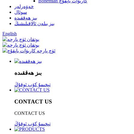
Bohemian كارىۋات ياپقۇچ
خەۋەرلەر
سوئال
بىز ھەققىدە
بىز بىلەن ئالاقىلىشىڭ
English
بىز ھەققىدە
تېخىمۇ كۆپ ئوقۇڭ
CONTACT US
CONTACT US
تېخىمۇ كۆپ ئوقۇڭ