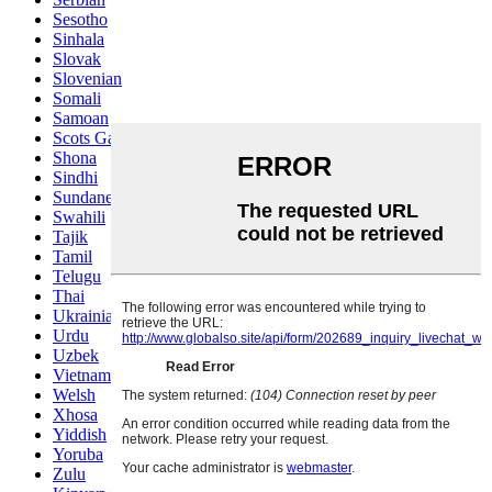
Sesotho
Sinhala
Slovak
Slovenian
Somali
Samoan
Scots Gaelic
Shona
Sindhi
Sundanese
Swahili
Tajik
Tamil
Telugu
Thai
Ukrainian
Urdu
Uzbek
Vietnamese
Welsh
Xhosa
Yiddish
Yoruba
Zulu