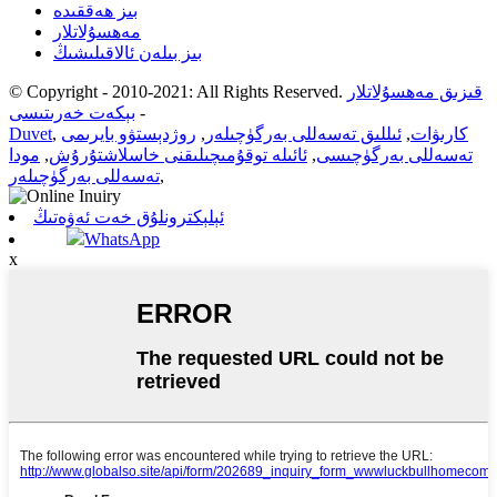
بىز ھەققىدە
مەھسۇلاتلار
بىز بىلەن ئالاقىلىشىڭ
قىزىق مەھسۇلاتلار
© Copyright - 2010-2021: All Rights Reserved.
-
بېكەت خەرىتىسى
كارىۋات
,
ئىللىق تەسەللى بەرگۈچىلەر
,
روژدېستۋو بايرىمى
,
Duvet
تەسەللى بەرگۈچىسى
,
ئائىلە توقۇمىچىلىقنى خاسلاشتۇرۇش
,
مودا
,
تەسەللى بەرگۈچىلەر
ئېلېكترونلۇق خەت ئەۋەتىڭ
WhatsApp
x