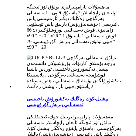
مەھسۇلات پارامېتىرلىرى تولۇق ئۆز ئىچىگە
ئېلىنغان زاپچاسلار 2 ياستۇق قېپى ، 1 تەسەللى
بەرگۈچى رەڭلىك دېڭىز ئارمىيىسى ياش
دائىرىسى (چۈشەندۈرۈش) بارلىق ياش ئۇسلۇبى
زامانىۋى قوش تەسەللىي يۈرۈشلۈكلىرى: 66 ″
x90 ″ +20 ″ x26 ″ 1 قوش تەسەللىي 1 ياستۇق
قېپى تولۇق تەسەللى بېرىش گۇرۇپپىسى: 79 ″
x90 ″ +20 .
يېشىل-كۆك رەڭلىك تەكشۈرۈش تاختىسى
تەسەللىي بېرىش گۇرۇپپىسى
مەھسۇلات پارامېتىرلىرىنىڭ چوڭ-كىچىكلىكى
تولۇق ئۆز ئىچىگە ئالغان زاپچاسلار تەسەللى
بەرگۈچىسى ، ياستۇق ياپقۇچ رەڭگى يېشىل-كۆك
رەڭلىك ياش دائىرىسى (چۈشەندۈرۈشى) بالىلار