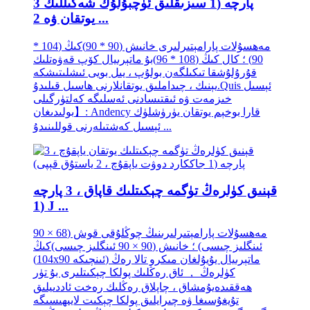
3 پارچە (1 سىزىقلىق ئۈچبۇلۇڭ شەكىللىك
يوتقان ۋە 2 ...
مەھسۇلات پارامېتىرلىرى خانىش (90 * 90)كىڭ (104 *
90) ؛ كال كىڭ (108 * 96)بۇ ماتېرىيال كۆپ قەۋەتلىك
قۇرۇلۇشقا تىكىلگەن بولۇپ ، يىل بويى ئىشلىتىشكە
يېنىك ، چىداملىق يوتقانلارنى ھاسىل قىلىدۇ.Quis ئېسىل
خىزمەت ۋە ئىقتىسادنى ئەسلىگە كەلتۈرگىلى
بولىدىغان】: Andency قارا بوخېم يوتقان يۈرۈشلۈك
ئېسىل كەشتىلەرنى قوللىنىدۇ ...
قېنىق كۈلرەڭ تۈگمە چېكىتلىك قاپاق ، 3 پارچە
(1 J ...
مەھسۇلات پارامېتىرلىرىنىڭ چوڭلۇقى قوش (68 × 90
ئىنگلىز چىسى) ؛ خانىش (90 × 90 ئىنگلىز چىسى)كىڭ
(104x90 ئىنچىكە) ماتېرىيال يۇيۇلغان مىكرو تالا رەڭ
كۈلرەڭ ， ئاق رەڭلىك پولكا چېكىتلىرى بۇ تۈر
ھەققىدەيۇمشاق ، چاپلاق رەڭلىك رەخت ئاددىيلىق
تۇيغۇسىغا ۋە چىرايلىق پولكا چېكىت لايىھىسىگە