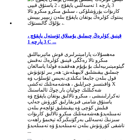
قېنىق كۈلرەڭ چىملىق يۇمىلاق ئۈستەل ياپقۇچ ،
3 پارچە 1 C ...
مەھسۇلات پارامېتىرلىرى قوش ماتېرىياللىق
مىكرو تالا رەڭگى قېنىق كۈلرەڭ نەقىش
گېئومېتىرىيەلىك بۇ بۇيۇم ھەققىدە قولدا ياسالغان
چىملىق يېقىشلىق لايىھىلەش: ھەر بىر ئۆتۈنۈش
قول بىلەن جايىغا تىكىلدى.نەپىس ئۇسلۇب ۋە
ۋاقىتسىز چىرايلىق ، ھەشەمەتلىك تەكشى X
شەكىللىك چولپان بار.چوڭ ئالماسنىڭ
تەكرارلىنىشى ، مىكرو تالالىق يوتقان ياپقۇچ ۋە
ياستۇق شامنى قىزىقارلىق كۆرۈش جەلپ
قىلىش كۈچى ۋە يېقىشلىق ئۆلچەم بىلەن
تەمىنلەيدۇ.ھەشەمەتلىك مىكرو تالالىق كارىۋات
سىزنىڭ تەسەللى بەرگۈنىڭىزگە تېخىمۇ راھەت
تاشقى كۆرۈنۈش بىلەن تەمىنلەيدۇ ۋە تەمىنلەيدۇ
...