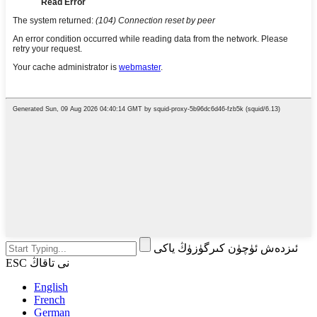
ئىزدەش ئۈچۈن كىرگۈزۈڭ ياكى
ESC نى تاقاڭ
English
French
German