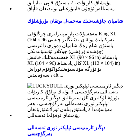
شامپان چاۋشيەنلىك مەخمەل يوتقان يۈرۈشلۈك
مەھسۇلات پارامېتىرلىرى چوڭلۇقى King XL
(104 × 96 ئىنگلىز چىسى) تەركىبلىك يوتقان ،
ياستۇق شام رەڭ شامپان دەۋرى دائىرىسى
(چۈشەندۈرۈشى) چوڭلار ئۇسلۇبىدىكى
ھەشەمەتلىك خانىش XL (90 × 96 in) پادىشاھ
XL (104 × 96) كال پادىشاھ XL (112 × 104) in)
بۇ تۈرگە مۇناسىۋەتلىكۋاكۇئۇم ئوراش
سەۋەبىدىن ، aft ...
دېڭىز ئارمىيىسى ئېلېكتر تورى تەسەللى
بەرگۈچىسى