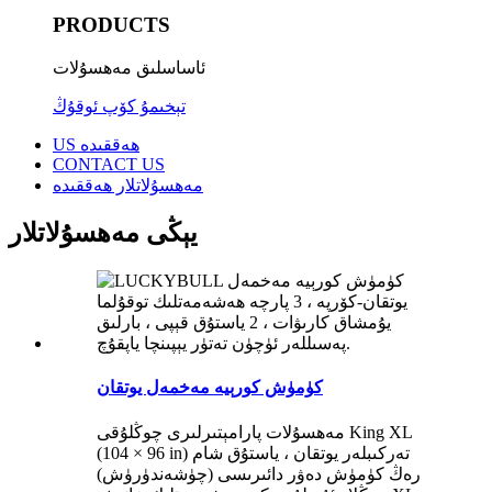
PRODUCTS
ئاساسلىق مەھسۇلات
تېخىمۇ كۆپ ئوقۇڭ
US ھەققىدە
CONTACT US
مەھسۇلاتلار ھەققىدە
يېڭى مەھسۇلاتلار
كۈمۈش كورېيە مەخمەل يوتقان
مەھسۇلات پارامېتىرلىرى چوڭلۇقى King XL
(104 × 96 in) تەركىبلەر يوتقان ، ياستۇق شام
رەڭ كۈمۈش دەۋر دائىرىسى (چۈشەندۈرۈش)